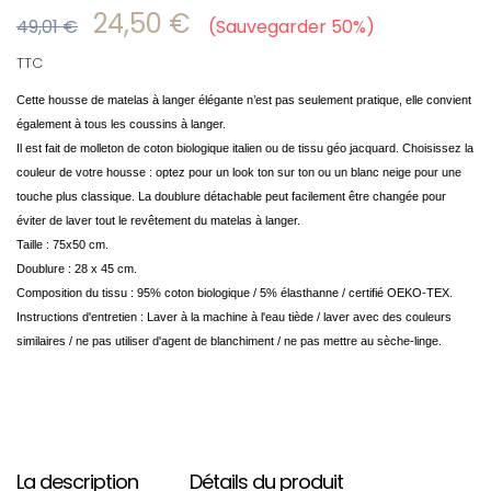
24,50 €
49,01 €
Sauvegarder 50%
TTC
Cette housse de matelas à langer élégante n’est pas seulement pratique, elle convient
également à tous les coussins à langer.
Il est fait de molleton de coton biologique italien ou de tissu géo jacquard. Choisissez la
couleur de votre housse : optez pour un look ton sur ton ou un blanc neige pour une
touche plus classique. La doublure détachable peut facilement être changée pour
éviter de laver tout le revêtement du matelas à langer.
Taille : 75x50 cm.
Doublure : 28 x 45 cm.
Composition du tissu : 95% coton biologique / 5% élasthanne / certifié OEKO-TEX.
Instructions d'entretien : Laver à la machine à l'eau tiède / laver avec des couleurs
similaires / ne pas utiliser d'agent de blanchiment / ne pas mettre au sèche-linge.
La description
Détails du produit