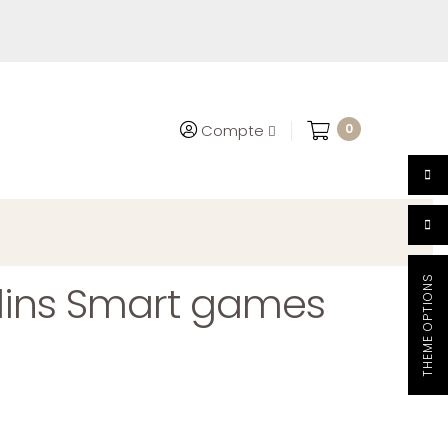
0
Compte
THEME OPTIONS
lins Smart games