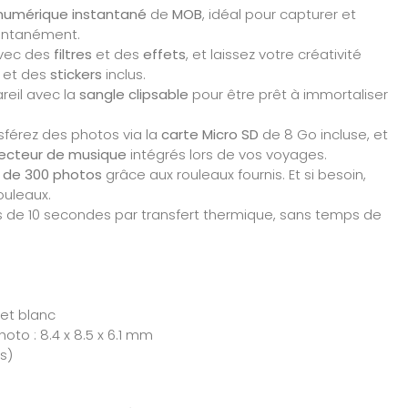
 numérique instantané
de
MOB
, idéal pour capturer et
tantanément.
vec des
filtres
et des
effets
, et laissez votre créativité
et des
stickers
inclus.
reil avec la
sangle clipsable
pour être prêt à immortaliser
nsférez des photos via la
carte Micro SD
de 8 Go incluse, et
ecteur de musique
intégrés lors de vos voyages.
 de 300 photos
grâce aux rouleaux fournis. Et si besoin,
ouleaux.
ns de 10 secondes par transfert thermique, sans temps de
 et blanc
oto : 8.4 x 8.5 x 6.1 mm
s)