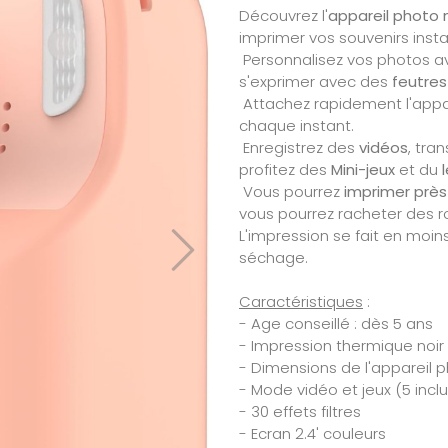
Découvrez l'
appareil photo
imprimer vos souvenirs ins
Personnalisez vos photos a
s'exprimer avec des
feutres
Attachez rapidement l'appa
chaque instant.
Enregistrez des
vidéos
, tra
profitez des
Mini-jeux
et du
l
Vous pourrez
imprimer près
vous pourrez racheter des r
L'impression se fait en moi
séchage.
Caractéristiques
:
- Age conseillé : dès 5 ans
- Impression thermique noir
- Dimensions de l'appareil ph
- Mode vidéo et jeux (5 inclu
- 30 effets filtres
- Ecran 2.4' couleurs