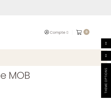
0
Compte
THEME OPTIONS
ose MOB