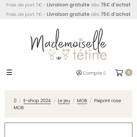
Frais de port 7€ -
Livraison gratuite
dès
75€ d'achat
Frais de port 7€ -
Livraison gratuite
dès
75€ d'achat
Basculer
☰
Compte
0
la
navigation
E-shop 2024
Le jeu
MOB
Pixiprint rose
MOB