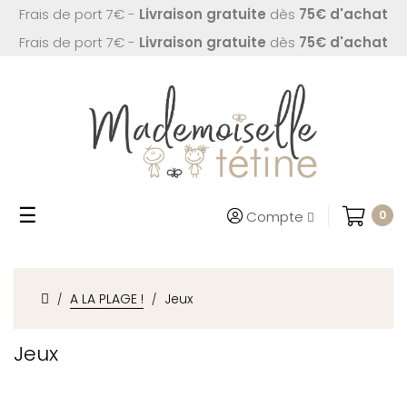
Frais de port 7€ -
Livraison gratuite
dès
75€ d'achat
Frais de port 7€ -
Livraison gratuite
dès
75€ d'achat
Basculer
☰
Compte
0
la
navigation
A LA PLAGE !
Jeux
Jeux