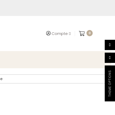
0
Compte
THEME OPTIONS

ce