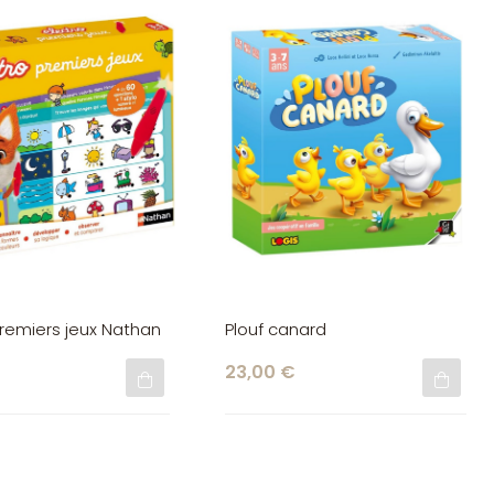
premiers jeux Nathan
Plouf canard
€
23,00 €