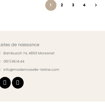

1
2
3
4
Listes de naissance
Bambusch 74, 4850 Moresnet
087/46.14.44
info@mademoiselle-tetine.com