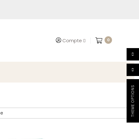
0
Compte
THEME OPTIONS

ce