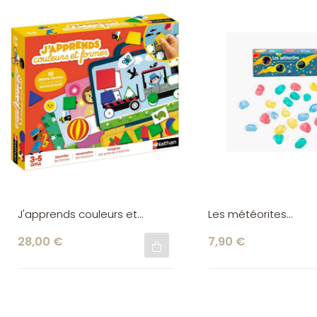
J'apprends couleurs et
Les météorites
formes Nathan
phosphorescentes M
28,00 €
7,90 €
Roty