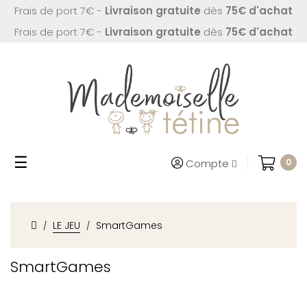
Frais de port 7€ -
Livraison gratuite
dès
75€ d'achat
Frais de port 7€ -
Livraison gratuite
dès
75€ d'achat
Basculer
☰
Compte
0
la
navigation
LE JEU
SmartGames
SmartGames