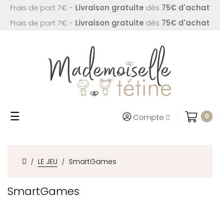
Frais de port 7€ -
Livraison gratuite
dès
75€ d'achat
Frais de port 7€ -
Livraison gratuite
dès
75€ d'achat
Basculer
☰
Compte
0
la
navigation
LE JEU
SmartGames
SmartGames