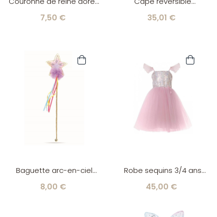
Couronne de reine dorée
Cape réversible
Great Pretenders
Spiderman Great
7,50 €
35,01 €
Pretenders
Baguette arc-en-ciel
Robe sequins 3/4 ans
Great Pretenders
Great Pretenders
8,00 €
45,00 €