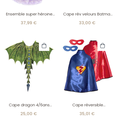
Ensemble super héroine
Cape rév velours Batman
métallic/mauve 4/6 ans
5/6 ans Spiderman Great
37,99 €
33,00 €
Great Pretenders
Pretenders
Cape dragon 4/6ans
Cape réversible
Great Pretenders
superhéros/spiderman
25,00 €
35,01 €
5/6 ans Great Pretenders