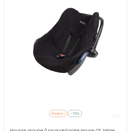
Promo !
-70%
Housse groupe 0 jacquard noire House Of Jamie