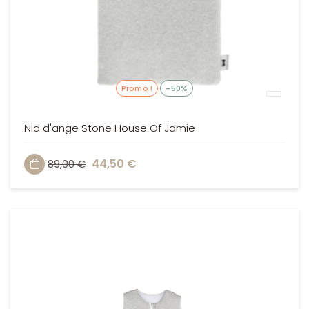
Promo !
-50%
Nid d'ange Stone House Of Jamie
44,50 €
89,00 €
