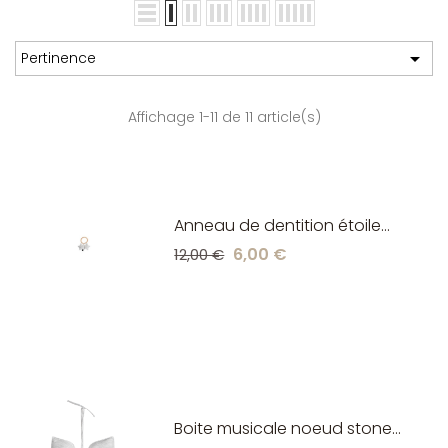

Pertinence
Affichage 1-11 de 11 article(s)
Anneau de dentition étoile
stone House of Jamie
6,00 €
12,00 €
Boite musicale noeud stone