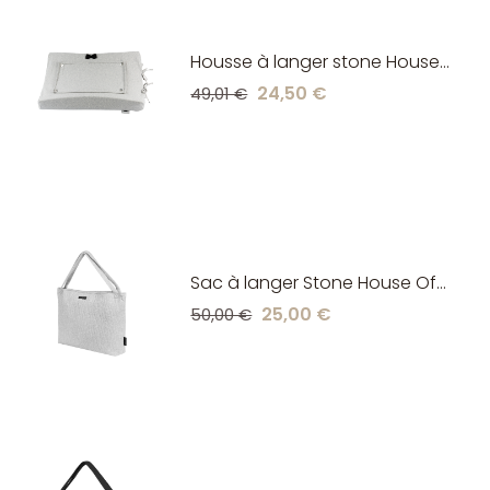
Housse à langer stone House
Of Jamie
24,50 €
49,01 €
Sac à langer Stone House Of
Jamie
25,00 €
50,00 €