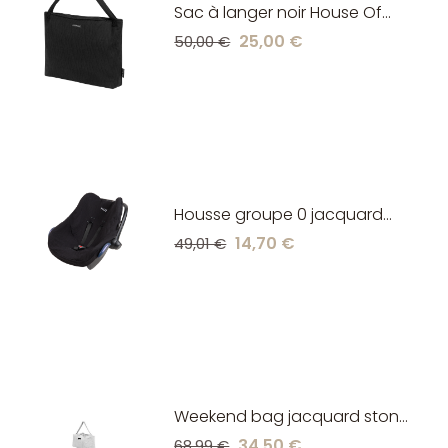
Sac à langer noir House Of
Jamie
25,00 €
50,00 €
Housse groupe 0 jacquard
noire House Of Jamie
14,70 €
49,01 €
Weekend bag jacquard stone
House of Jamie
34,50 €
68,99 €