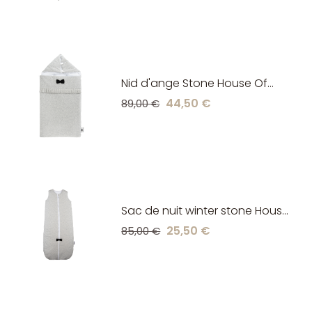
Nid d'ange Stone House Of
Jamie
44,50 €
89,00 €
Sac de nuit winter stone House
Of Jamie
25,50 €
85,00 €