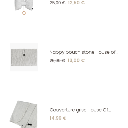
House of Jamie
12,50 €
25,00 €
Nappy pouch stone House of
jamie
13,00 €
26,00 €
Couverture grise House Of
Jamie
14,99 €